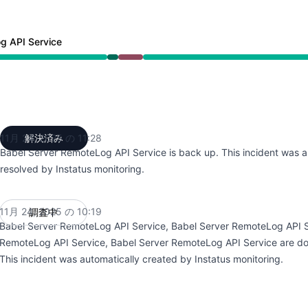
g API Service
 ～ 10:19 AM, 重大な障害 から 10:19 AM ～ 11:28 AM
11月 24, 2025 の 11:28
解決済み
UTC
Babel Server RemoteLog API Service is back up. This incident was a
resolved by Instatus monitoring.
11月 24, 2025 の 10:19
調査中
UTC
Babel Server RemoteLog API Service, Babel Server RemoteLog API S
RemoteLog API Service, Babel Server RemoteLog API Service are d
This incident was automatically created by Instatus monitoring.