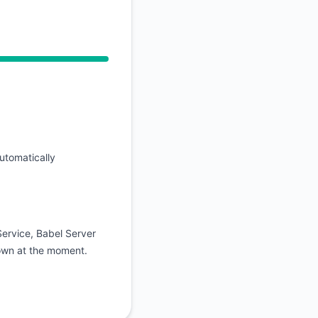
翻訳
utomatically
ervice, Babel Server
own at the moment.