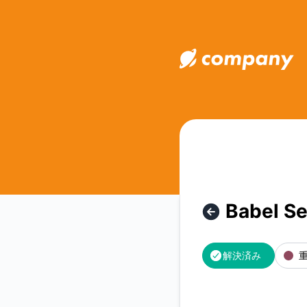
Okakey - Babel Server RemoteLog API Service is dow
Babel Se
解決済み