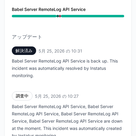
Babel Server RemoteLog API Service
稼働中 から 10:27 AM ～ 10:27 AM, 重大な障害 から 10:2
アップデート
解決済み
5月 25, 2026 の 10:31
UTC
Babel Server RemoteLog API Service is back up. This
incident was automatically resolved by Instatus
monitoring.
調査中
5月 25, 2026 の 10:27
UTC
Babel Server RemoteLog API Service, Babel Server
RemoteLog API Service, Babel Server RemoteLog API
Service, Babel Server RemoteLog API Service are down
at the moment. This incident was automatically created
by Instatus monitoring.