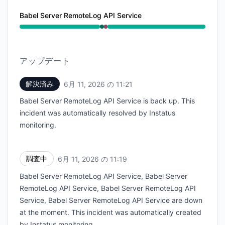
Babel Server RemoteLog API Service
稼働中 から 11:19 AM ～ 11:19 AM, 重大な障害 から 11:19 
アップデート
解決済み
6月 11, 2026 の 11:21
UTC
Babel Server RemoteLog API Service is back up. This
incident was automatically resolved by Instatus
monitoring.
調査中
6月 11, 2026 の 11:19
UTC
Babel Server RemoteLog API Service, Babel Server
RemoteLog API Service, Babel Server RemoteLog API
Service, Babel Server RemoteLog API Service are down
at the moment. This incident was automatically created
by Instatus monitoring.