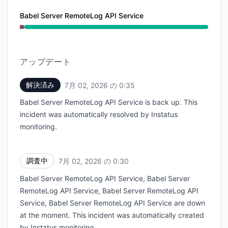
Babel Server RemoteLog API Service
稼働中 から 12:30 AM ～ 12:30 AM, 重大な障害 から 12:3
アップデート
解決済み
7月 02, 2026 の 0:35
UTC
Babel Server RemoteLog API Service is back up. This
incident was automatically resolved by Instatus
monitoring.
調査中
7月 02, 2026 の 0:30
UTC
Babel Server RemoteLog API Service, Babel Server
RemoteLog API Service, Babel Server RemoteLog API
Service, Babel Server RemoteLog API Service are down
at the moment. This incident was automatically created
by Instatus monitoring.